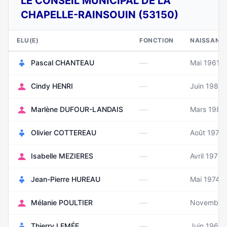
LE CONSEIL MUNICIPAL DE LA
CHAPELLE-RAINSOUIN (53150)
ELU(E)
FONCTION
NAISSANC
—
Pascal CHANTEAU
Mai 1961
—
Cindy HENRI
Juin 1984
—
Marlène DUFOUR-LANDAIS
Mars 1985
—
Olivier COTTEREAU
Août 1975
—
Isabelle MEZIERES
Avril 1972
—
Jean-Pierre HUREAU
Mai 1974
—
Mélanie POULTIER
Novembre
—
Thierry LEMÉE
Juin 1967