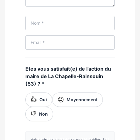
Etes vous satisfait(e) de l'action du
maire de La Chapelle-Rainsouin
(53) ?
*
👍
😐
Oui
Moyennement
👎
Non
Votre adresse e-mail ne sera pas publiée. Les