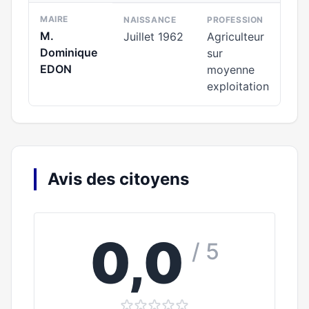
MAIRE
NAISSANCE
PROFESSION
M.
Juillet 1962
Agriculteur
Dominique
sur
EDON
moyenne
exploitation
Avis des citoyens
0,0
/ 5