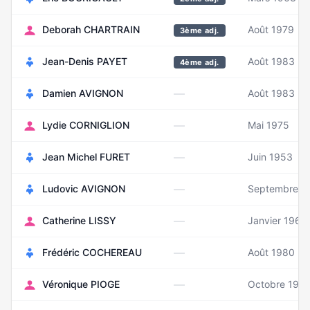
Deborah CHARTRAIN
Août 1979
3ème adj.
Jean-Denis PAYET
Août 1983
4ème adj.
—
Damien AVIGNON
Août 1983
—
Lydie CORNIGLION
Mai 1975
—
Jean Michel FURET
Juin 1953
—
Ludovic AVIGNON
Septembre 1
—
Catherine LISSY
Janvier 1962
—
Frédéric COCHEREAU
Août 1980
—
Véronique PIOGE
Octobre 196