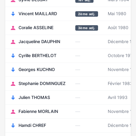
1er adj.
Vincent MAILLARD
Mai 1980
2ème adj.
Coralie ASSELINE
Août 1980
3ème adj.
—
Jacqueline DAUPHIN
Décembre 19
—
Cyrille BERTHELOT
Octobre 1970
—
Georges KUCHNO
Novembre 19
—
Stephanie DOMINGUEZ
Février 1983
—
Julien THOMAS
Avril 1993
—
Fabienne MORLAIN
Novembre 19
—
Hamdi CHREF
Décembre 19