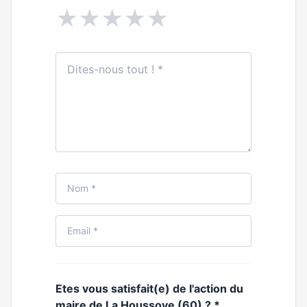
★
★
★
★
★
Etes vous satisfait(e) de l'action du
maire de La Houssoye (60) ?
*