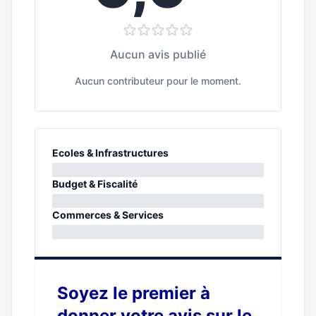
Aucun avis publié
Aucun contributeur pour le moment.
Ecoles & Infrastructures
0%
Budget & Fiscalité
0%
Commerces & Services
0%
Soyez le premier à
donner votre avis sur le