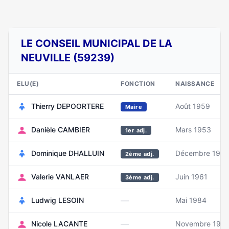
LE CONSEIL MUNICIPAL DE LA
NEUVILLE (59239)
ELU(E)
FONCTION
NAISSANCE
Thierry DEPOORTERE
Août 1959
Maire
Danièle CAMBIER
Mars 1953
1er adj.
Dominique DHALLUIN
Décembre 1957
2ème adj.
Valerie VANLAER
Juin 1961
3ème adj.
—
Ludwig LESOIN
Mai 1984
—
Nicole LACANTE
Novembre 195