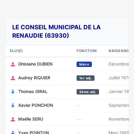
LE CONSEIL MUNICIPAL DE LA
RENAUDIE (63930)
ELU(E)
FONCTION
NAISSANCE
Ghislaine DUBIEN
Décembre 1
Maire
Audrey RIQUIER
Juillet 1976
1er adj.
Thomas GIRAL
Janvier 1997
2ème adj.
—
Xavier PONCHON
Septembre 
—
Maëlle SERU
Novembre 1
—
Yves POINTON
Mars 1965