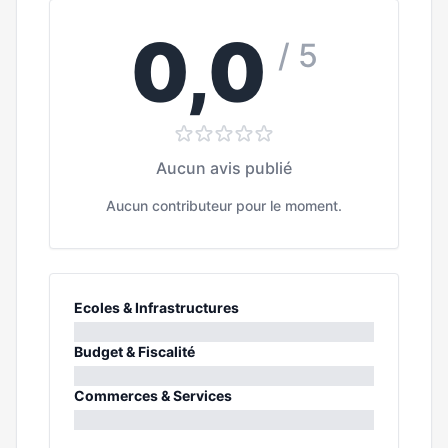
0,0
/ 5
Aucun avis publié
Aucun contributeur pour le moment.
Ecoles & Infrastructures
0%
Budget & Fiscalité
0%
Commerces & Services
0%