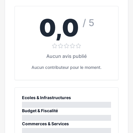
0,0
/ 5
Aucun avis publié
Aucun contributeur pour le moment.
Ecoles & Infrastructures
0%
Budget & Fiscalité
0%
Commerces & Services