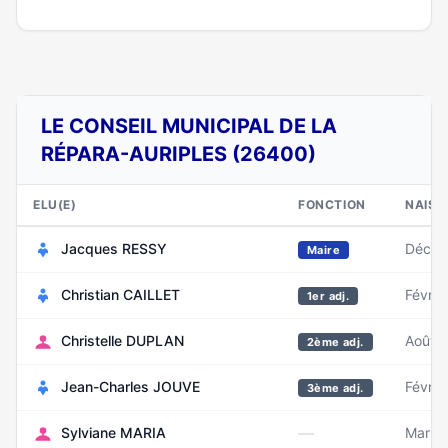
LE CONSEIL MUNICIPAL DE LA
RÉPARA-AURIPLES (26400)
ELU(E)
FONCTION
NAISS
Jacques RESSY
Décem
Maire
Christian CAILLET
Févrie
1er adj.
Christelle DUPLAN
Août 
2ème adj.
Jean-Charles JOUVE
Févrie
3ème adj.
—
Sylviane MARIA
Mars 