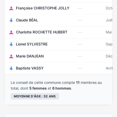
—
Françoise CHRISTOPHE JOLLY
Octob
—
Claude BÉAL
Juille
—
Charlotte ROCHETTE HUBERT
Mai 1
—
Lionel SYLVESTRE
Septe
—
Marie DANJEAN
Décem
—
Baptiste VASSY
Avril 
Le conseil de cette commune compte
11
membres au
total, dont
5 femmes
et
6 hommes
.
MOYENNE D'ÂGE : 52 ANS