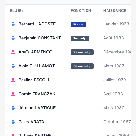
ELU(E)
FONCTION
NAISSANCE
Bernard LACOSTE
Janvier 1963
Maire
Benjamin CONSTANT
Août 1983
1er adj.
Anaïs ARMENGOL
Décembre 1986
2ème adj.
Alain GUILLAMOT
Mars 1987
3ème adj.
—
Pauline ESCOLL
Juillet 1979
—
Carole FRANCZAK
Avril 1983
—
Jérome LARTIGUE
Mars 1980
—
Gilles ARATA
Octobre 1967
—
Patricia SARTHE
Janvier 1964