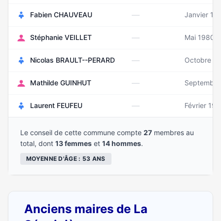
—
Fabien CHAUVEAU
Janvier 19
—
Stéphanie VEILLET
Mai 1980
—
Nicolas BRAULT--PERARD
Octobre 1
—
Mathilde GUINHUT
Septembre
—
Laurent FEUFEU
Février 19
Le conseil de cette commune compte
27
membres au
total, dont
13 femmes
et
14 hommes
.
MOYENNE D'ÂGE : 53 ANS
Anciens maires de La