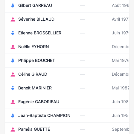
—
Gilbert GARREAU
Août 1960
—
Séverine BILLAUD
Avril 1977
—
Etienne BROSSELLIER
Juin 1979
—
Noëlle EYHORN
Décembre 
—
Philippe BOUCHET
Mai 1976
—
Céline GIRAUD
Décembre 
—
Benoît MARINIER
Mai 1982
—
Eugénie GABORIEAU
Juin 1983
—
Jean-Baptiste CHAMPION
Juin 1950
—
Paméla GUETTÉ
Septembre