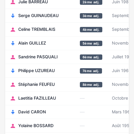
Julie BARREAU
Juin 1981
2ème adj.
Serge GUINAUDEAU
Septembre
3ème adj.
Celine TREMBLAIS
Septembre
4ème adj.
Alain GUILLEZ
Novembre
5ème adj.
Sandrine PASQUALI
Juillet 197
6ème adj.
Philippe UZUREAU
Juin 1963
7ème adj.
Stéphanie FEUFEU
Novembre 
8ème adj.
—
Laetitia FAZILLEAU
Octobre 1
—
David CARON
Mars 1968
—
Yolaine BOSSARD
Août 1950