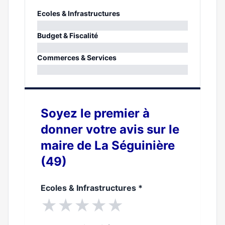
Ecoles & Infrastructures
0%
Budget & Fiscalité
0%
Commerces & Services
0%
Soyez le premier à
donner votre avis sur le
maire de La Séguinière
(49)
Ecoles & Infrastructures
*
★
★
★
★
★