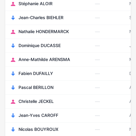
—
Stéphanie ALOIR
No
—
Jean-Charles BIEHLER
Se
—
Nathalie HONDERMARCK
No
—
Dominique DUCASSE
Jui
—
Anne-Mathilde ARENSMA
Ma
—
Fabien DUFAILLY
Dé
—
Pascal BERILLON
Avr
—
Christelle JECKEL
Ao
—
Jean-Yves CAROFF
Avr
—
Nicolas BOUYROUX
No