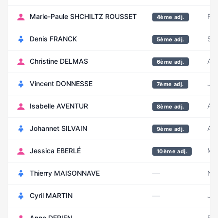
Marie-Paule SHCHILTZ ROUSSET
Fév
4ème adj.
Denis FRANCK
Se
5ème adj.
Christine DELMAS
Avr
6ème adj.
Vincent DONNESSE
Jan
7ème adj.
Isabelle AVENTUR
Ao
8ème adj.
Johannet SILVAIN
Ao
9ème adj.
Jessica EBERLÉ
Ma
10ème adj.
—
Thierry MAISONNAVE
No
—
Cyril MARTIN
Jui
Anne DERIEN
Fév