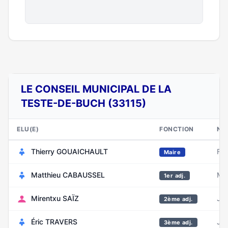
LE CONSEIL MUNICIPAL DE LA
TESTE-DE-BUCH (33115)
ELU(E)
FONCTION
NA
Thierry GOUAICHAULT
Fév
Maire
Matthieu CABAUSSEL
Ma
1er adj.
Mirentxu SAÏZ
Jui
2ème adj.
Éric TRAVERS
Jan
3ème adj.