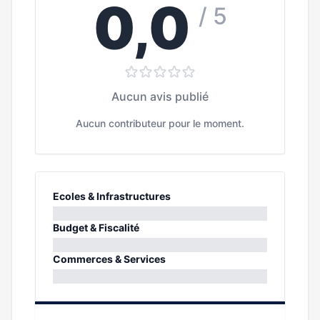
0,0
/ 5
Aucun avis publié
Aucun contributeur pour le moment.
Ecoles & Infrastructures
0%
Budget & Fiscalité
0%
Commerces & Services
0%