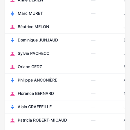
—
—
Marc MURET
Jui
—
Béatrice MELON
Jui
—
Dominique JUNJAUD
Dé
—
Sylvie PACHECO
Jui
—
Oriane GEDZ
Se
—
Philippe ANCONIÈRE
Ao
—
Florence BERNARD
No
—
Alain GRAFFEILLE
Jui
—
Patricia ROBERT-MICAUD
Avr