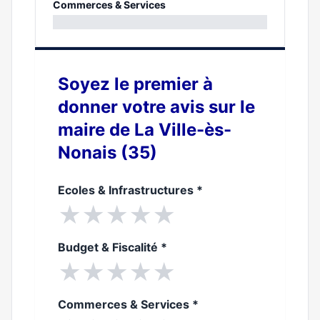
0%
Commerces & Services
0%
Soyez le premier à
donner votre avis sur le
maire de La Ville-ès-
Nonais (35)
Ecoles & Infrastructures
*
★
★
★
★
★
Budget & Fiscalité
*
★
★
★
★
★
Commerces & Services
*