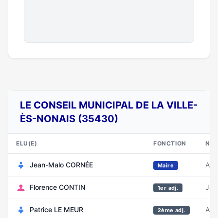
LE CONSEIL MUNICIPAL DE LA VILLE-
ÈS-NONAIS (35430)
ELU(E)
FONCTION
NAI
Jean-Malo CORNÉE
Aoû
Maire
Florence CONTIN
Jan
1er adj.
Patrice LE MEUR
Aoû
2ème adj.