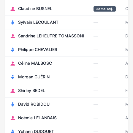
Claudine BUSNEL
Oct
3ème adj.
—
Sylvain LECOULANT
Mar
—
Sandrine LEHEUTRE TOMASSONI
Déc
—
Philippe CHEVALIER
Mai
—
Céline MALBOSC
Avri
—
Morgan GUÉRIN
Déc
—
Shirley BEDEL
Fév
—
David ROBIDOU
Mai
—
Noémie LELANDAIS
Avri
—
Yohann DUDOUET
Mai