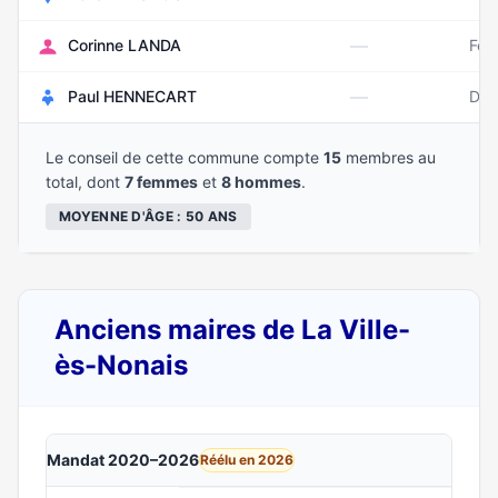
—
Corinne LANDA
Fév
—
Paul HENNECART
Déc
Le conseil de cette commune compte
15
membres au
total, dont
7 femmes
et
8 hommes
.
MOYENNE D'ÂGE : 50 ANS
Anciens maires de La Ville-
ès-Nonais
Mandat 2020–2026
Réélu en 2026