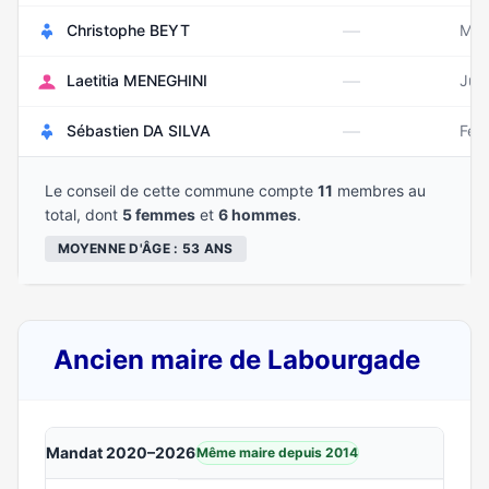
—
Christophe BEYT
Mai
—
Laetitia MENEGHINI
Juil
—
Sébastien DA SILVA
Févr
Le conseil de cette commune compte
11
membres au
total, dont
5 femmes
et
6 hommes
.
MOYENNE D'ÂGE : 53 ANS
Ancien maire de Labourgade
Mandat 2020–2026
Même maire depuis 2014