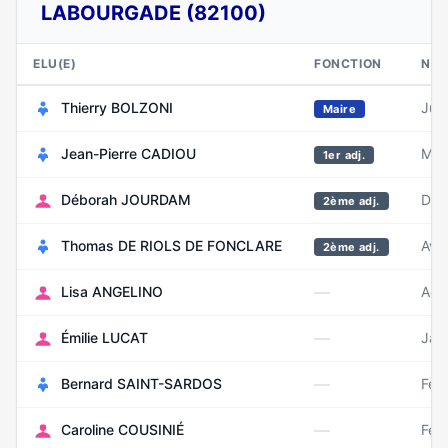
LABOURGADE (82100)
ELU(E)
FONCTION
NAI
Thierry BOLZONI
Juil
Maire
Jean-Pierre CADIOU
Mai
1er adj.
Déborah JOURDAM
Déc
2ème adj.
Thomas DE RIOLS DE FONCLARE
Avri
2ème adj.
—
Lisa ANGELINO
Aoû
—
Émilie LUCAT
Jan
—
Bernard SAINT-SARDOS
Fév
—
Caroline COUSINIÉ
Févr