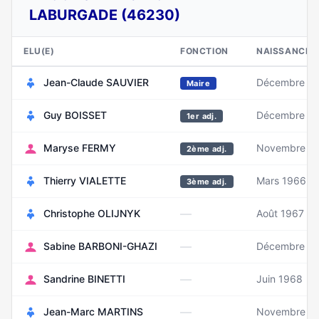
LABURGADE (46230)
ELU(E)
FONCTION
NAISSANCE
Jean-Claude SAUVIER
Décembre 1
Maire
Guy BOISSET
Décembre 1
1er adj.
Maryse FERMY
Novembre 1
2ème adj.
Thierry VIALETTE
Mars 1966
3ème adj.
—
Christophe OLIJNYK
Août 1967
—
Sabine BARBONI-GHAZI
Décembre 1
—
Sandrine BINETTI
Juin 1968
—
Jean-Marc MARTINS
Novembre 1