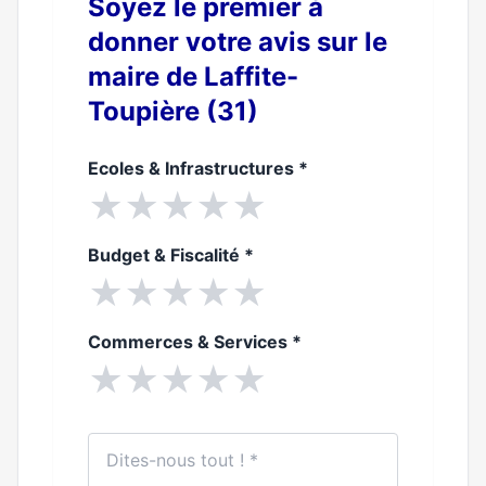
Soyez le premier à
donner votre avis sur le
maire de Laffite-
Toupière (31)
Ecoles & Infrastructures
*
★
★
★
★
★
Budget & Fiscalité
*
★
★
★
★
★
Commerces & Services
*
★
★
★
★
★