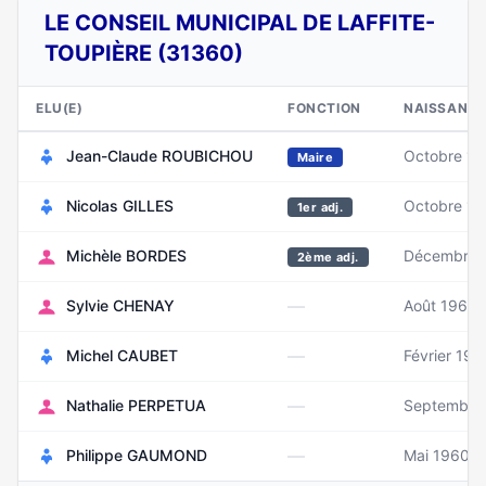
LE CONSEIL MUNICIPAL DE LAFFITE-
TOUPIÈRE (31360)
ELU(E)
FONCTION
NAISSANC
Jean-Claude ROUBICHOU
Octobre 1
Maire
Nicolas GILLES
Octobre 19
1er adj.
Michèle BORDES
Décembre 
2ème adj.
—
Sylvie CHENAY
Août 1965
—
Michel CAUBET
Février 194
—
Nathalie PERPETUA
Septembre
—
Philippe GAUMOND
Mai 1960