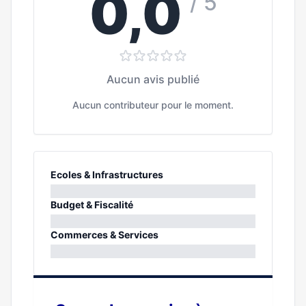
0,0
/ 5
Aucun avis publié
Aucun contributeur pour le moment.
Ecoles & Infrastructures
0%
Budget & Fiscalité
0%
Commerces & Services
0%