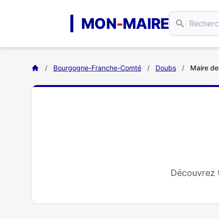
Aller au contenu principal
MON
-
MAIRE
/
Bourgogne-Franche-Comté
/
Doubs
/
Maire de
Découvrez t