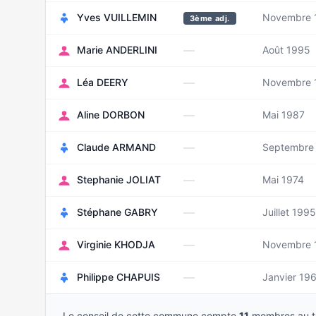
Yves VUILLEMIN
Novembre 
3ème adj.
—
Marie ANDERLINI
Août 1995
—
Léa DEERY
Novembre 
—
Aline DORBON
Mai 1987
—
Claude ARMAND
Septembre
—
Stephanie JOLIAT
Mai 1974
—
Stéphane GABRY
Juillet 1995
—
Virginie KHODJA
Novembre 
—
Philippe CHAPUIS
Janvier 19
Le conseil de cette commune compte
11
membres au to