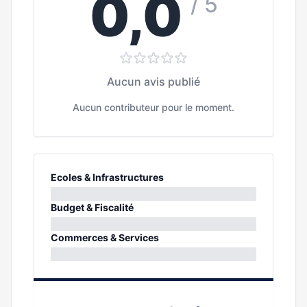
0,0
/ 5
Aucun avis publié
Aucun contributeur pour le moment.
Ecoles & Infrastructures
0%
Budget & Fiscalité
0%
Commerces & Services
0%