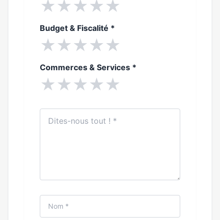
★
★
★
★
★
Budget & Fiscalité
*
★
★
★
★
★
Commerces & Services
*
★
★
★
★
★