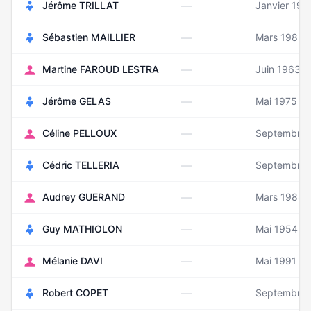
—
Jérôme TRILLAT
Janvier 196
—
Sébastien MAILLIER
Mars 1983
—
Martine FAROUD LESTRA
Juin 1963
—
Jérôme GELAS
Mai 1975
—
Céline PELLOUX
Septembre 
—
Cédric TELLERIA
Septembre 
—
Audrey GUERAND
Mars 1984
—
Guy MATHIOLON
Mai 1954
—
Mélanie DAVI
Mai 1991
—
Robert COPET
Septembre 