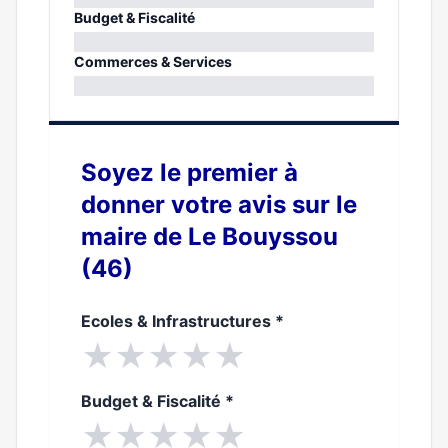
0%
Budget & Fiscalité
0%
Commerces & Services
0%
Soyez le premier à
donner votre avis sur le
maire de Le Bouyssou
(46)
Ecoles & Infrastructures
*
★
★
★
★
★
Budget & Fiscalité
*
★
★
★
★
★