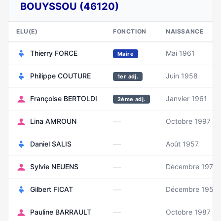
BOUYSSOU (46120)
ELU(E)
FONCTION
NAISSANCE
Thierry FORCE
Mai 1961
Maire
Philippe COUTURE
Juin 1958
1er adj.
Françoise BERTOLDI
Janvier 1961
2ème adj.
—
Lina AMROUN
Octobre 1997
—
Daniel SALIS
Août 1957
—
Sylvie NEUENS
Décembre 1975
—
Gilbert FICAT
Décembre 1956
—
Pauline BARRAULT
Octobre 1987