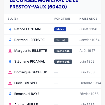
LE CONSEIL MUNICIPAL DE LE
FRESTOY-VAUX (60420)
ELU(E)
FONCTION
NAISSANCE
Patrice FONTAINE
Juillet 1958
Maire
Bertrand LEFEBVRE
Janvier 1964
1er adj.
Marguerite BILLETTE
Août 1947
2ème adj.
Stéphane PICAMAL
Juin 1968
3ème adj.
—
Dominique DACHEUX
Juin 1968
—
Lucie CRESPEL
Octobre 1984
—
Emmanuel RAYE
Février 1968
—
Audrey HUILLE
Juin 1986