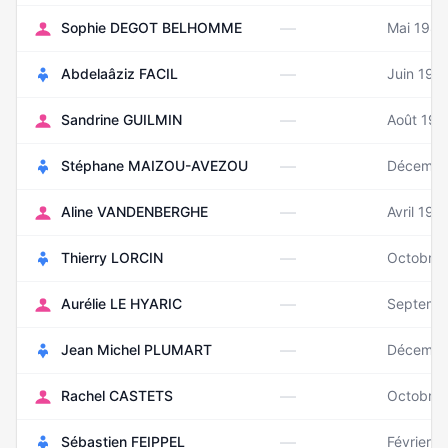
—
Sophie DEGOT BELHOMME
Mai 1986
—
Abdelaâziz FACIL
Juin 197
—
Sandrine GUILMIN
Août 197
—
Stéphane MAIZOU-AVEZOU
Décembr
—
Aline VANDENBERGHE
Avril 198
—
Thierry LORCIN
Octobre
—
Aurélie LE HYARIC
Septemb
—
Jean Michel PLUMART
Décembr
—
Rachel CASTETS
Octobre
—
Sébastien FEIPPEL
Février 1