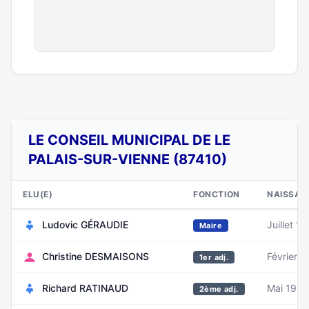
LE CONSEIL MUNICIPAL DE LE
PALAIS-SUR-VIENNE (87410)
ELU(E)
FONCTION
NAISSAN
Ludovic GÉRAUDIE
Juillet 1
Maire
Christine DESMAISONS
Février 
1er adj.
Richard RATINAUD
Mai 1954
2ème adj.