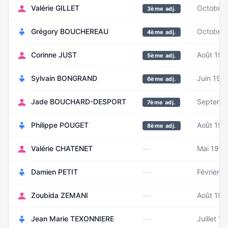
Valérie GILLET
Octobre
3ème adj.
Grégory BOUCHEREAU
Octobre 
4ème adj.
Corinne JUST
Août 196
5ème adj.
Sylvain BONGRAND
Juin 199
6ème adj.
Jade BOUCHARD-DESPORT
Septemb
7ème adj.
Philippe POUGET
Août 196
8ème adj.
—
Valérie CHATENET
Mai 1974
—
Damien PETIT
Février 1
—
Zoubida ZEMANI
Août 195
—
Jean Marie TEXONNIERE
Juillet 1