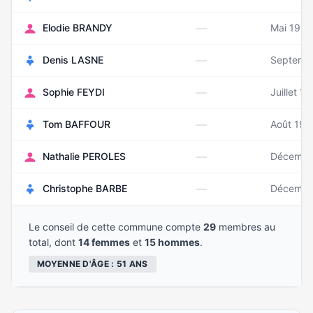
—
Elodie BRANDY
Mai 1982
—
Denis LASNE
Septemb
—
Sophie FEYDI
Juillet 1
—
Tom BAFFOUR
Août 199
—
Nathalie PEROLES
Décembr
—
Christophe BARBE
Décembr
Le conseil de cette commune compte
29
membres au
total, dont
14 femmes
et
15 hommes
.
MOYENNE D'ÂGE : 51 ANS