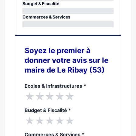
0%
Budget & Fiscalité
0%
Commerces & Services
0%
Soyez le premier à
donner votre avis sur le
maire de Le Ribay (53)
Ecoles & Infrastructures
*
★
★
★
★
★
Budget & Fiscalité
*
★
★
★
★
★
Commerces & Services
*