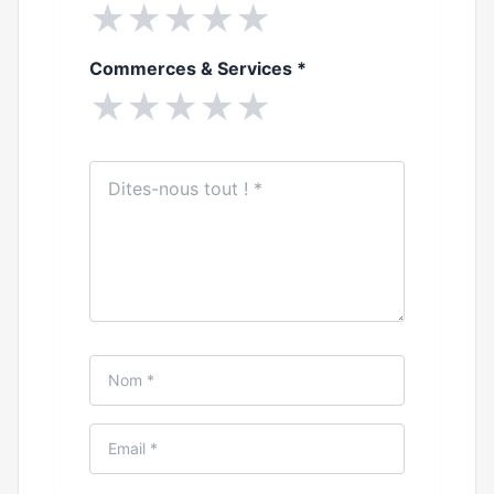
★
★
★
★
★
Commerces & Services
*
★
★
★
★
★