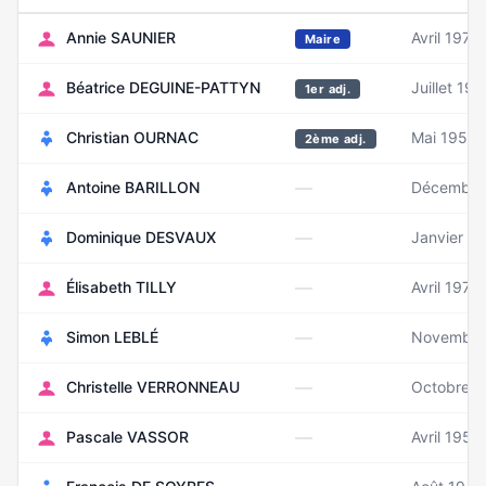
Annie SAUNIER
Avril 1976
Maire
Béatrice DEGUINE-PATTYN
Juillet 19
1er adj.
Christian OURNAC
Mai 1950
2ème adj.
—
Antoine BARILLON
Décembre
—
Dominique DESVAUX
Janvier 1
—
Élisabeth TILLY
Avril 1970
—
Simon LEBLÉ
Novembre
—
Christelle VERRONNEAU
Octobre 1
—
Pascale VASSOR
Avril 1959