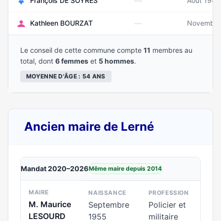
—
François DE SOYRES
Août 1946
—
Kathleen BOURZAT
Novembre
Le conseil de cette commune compte
11
membres au
total, dont
6 femmes
et
5 hommes
.
MOYENNE D'ÂGE : 54 ANS
Ancien maire de Lerné
Mandat 2020–2026
Même maire depuis 2014
MAIRE
NAISSANCE
PROFESSION
M. Maurice
Septembre
Policier et
LESOURD
1955
militaire