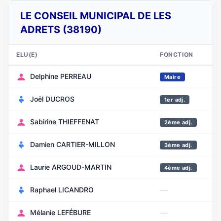
LE CONSEIL MUNICIPAL DE LES
ADRETS (38190)
ELU(E)
FONCTION
NA
Delphine PERREAU
Dé
Maire
Joël DUCROS
Ja
1er adj.
Sabirine THIEFFENAT
Se
2ème adj.
Damien CARTIER-MILLON
Ja
3ème adj.
Laurie ARGOUD-MARTIN
Fé
4ème adj.
—
Raphael LICANDRO
Fé
—
Mélanie LEFÉBURE
Ma