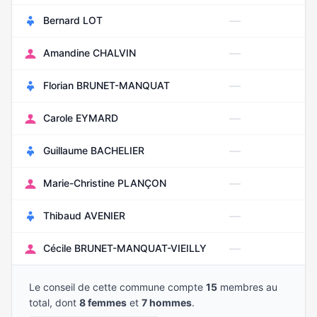
—
Bernard LOT
Ju
—
Amandine CHALVIN
Oc
—
Florian BRUNET-MANQUAT
Ma
—
Carole EYMARD
Ma
—
Guillaume BACHELIER
Oc
—
Marie-Christine PLANÇON
Ju
—
Thibaud AVENIER
Ao
—
Cécile BRUNET-MANQUAT-VIEILLY
Ju
Le conseil de cette commune compte
15
membres au
total, dont
8 femmes
et
7 hommes
.