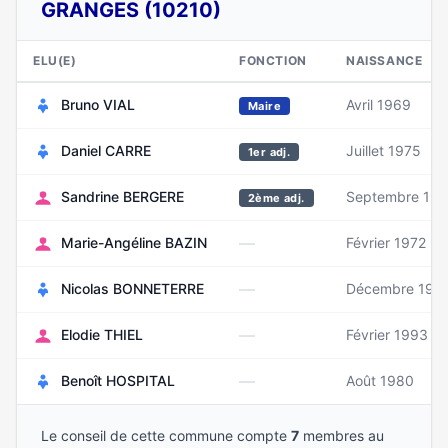
GRANGES (10210)
ELU(E)
FONCTION
NAISSANCE
Bruno VIAL
Avril 1969
Maire
Daniel CARRE
Juillet 1975
1er adj.
Sandrine BERGERE
Septembre 19
2ème adj.
—
Marie-Angéline BAZIN
Février 1972
—
Nicolas BONNETERRE
Décembre 199
—
Elodie THIEL
Février 1993
—
Benoît HOSPITAL
Août 1980
Le conseil de cette commune compte
7
membres au