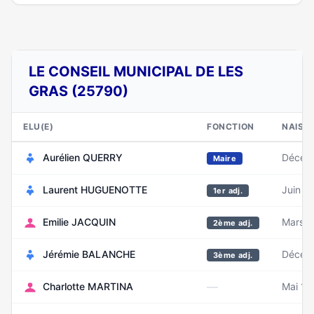
LE CONSEIL MUNICIPAL DE LES
GRAS (25790)
ELU(E)
FONCTION
NAISS
Aurélien QUERRY
Décem
Maire
Laurent HUGUENOTTE
Juin 1
1er adj.
Emilie JACQUIN
Mars 
2ème adj.
Jérémie BALANCHE
Décem
3ème adj.
—
Charlotte MARTINA
Mai 19