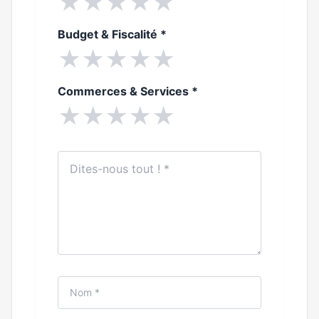
★
★
★
★
★
Budget & Fiscalité
*
★
★
★
★
★
Commerces & Services
*
★
★
★
★
★