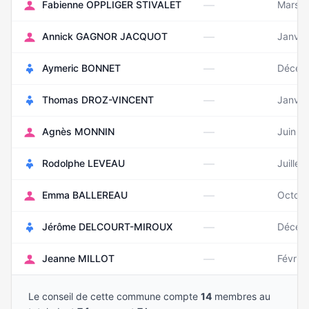
—
Fabienne OPPLIGER STIVALET
Mars 1
—
Annick GAGNOR JACQUOT
Janvie
—
Aymeric BONNET
Décem
—
Thomas DROZ-VINCENT
Janvie
—
Agnès MONNIN
Juin 1
—
Rodolphe LEVEAU
Juillet
—
Emma BALLEREAU
Octob
—
Jérôme DELCOURT-MIROUX
Décem
—
Jeanne MILLOT
Févrie
Le conseil de cette commune compte
14
membres au