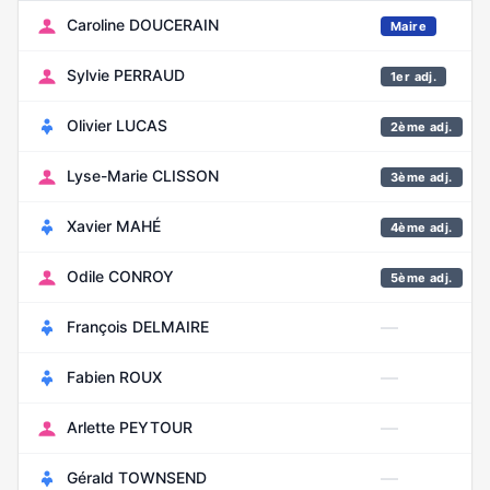
Caroline DOUCERAIN
Maire
Sylvie PERRAUD
1er adj.
Olivier LUCAS
2ème adj.
Lyse-Marie CLISSON
3ème adj.
Xavier MAHÉ
4ème adj.
Odile CONROY
5ème adj.
—
François DELMAIRE
—
Fabien ROUX
—
Arlette PEYTOUR
—
Gérald TOWNSEND