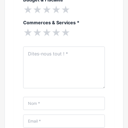
★
★
★
★
★
Commerces & Services
*
★
★
★
★
★