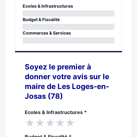
Ecoles & Infrastructures
0%
Budget & Fiscalité
0%
Commerces & Services
0%
Soyez le premier à
donner votre avis sur le
maire de Les Loges-en-
Josas (78)
Ecoles & Infrastructures
*
★
★
★
★
★
Budget & Fiscalité
*