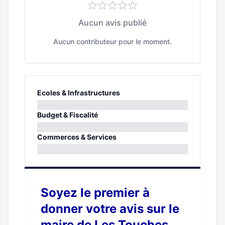
Aucun avis publié
Aucun contributeur pour le moment.
Ecoles & Infrastructures
0%
Budget & Fiscalité
0%
Commerces & Services
0%
Soyez le premier à
donner votre avis sur le
maire de Les Touches