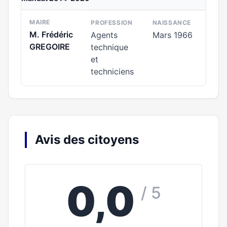
MAIRE
PROFESSION
NAISSANCE
M. Frédéric
Agents
Mars 1966
GREGOIRE
technique
et
techniciens
Avis des citoyens
0,0
/ 5