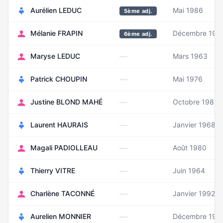
Aurélien LEDUC
Mai 1986
5ème adj.
Mélanie FRAPIN
Décembre 198
6ème adj.
—
Maryse LEDUC
Mars 1963
—
Patrick CHOUPIN
Mai 1976
—
Justine BLOND MAHÉ
Octobre 1987
—
Laurent HAURAIS
Janvier 1968
—
Magali PADIOLLEAU
Août 1980
—
Thierry VITRE
Juin 1964
—
Charlène TACONNÉ
Janvier 1992
—
Aurelien MONNIER
Décembre 198