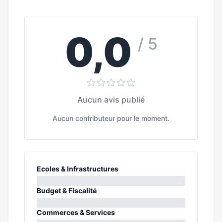
0,0
/ 5
Aucun avis publié
Aucun contributeur pour le moment.
Ecoles & Infrastructures
0%
Budget & Fiscalité
0%
Commerces & Services