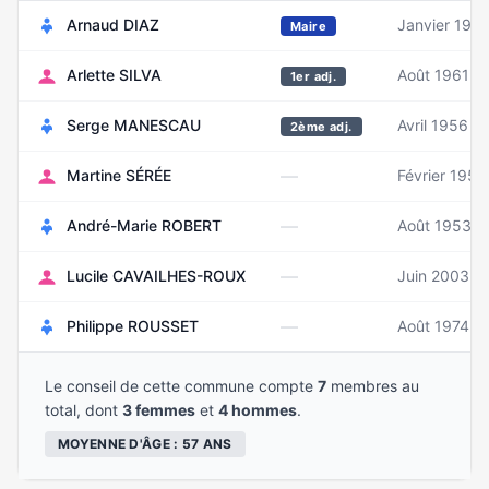
Arnaud DIAZ
Janvier 197
Maire
Arlette SILVA
Août 1961
1er adj.
Serge MANESCAU
Avril 1956
2ème adj.
—
Martine SÉRÉE
Février 1955
—
André-Marie ROBERT
Août 1953
—
Lucile CAVAILHES-ROUX
Juin 2003
—
Philippe ROUSSET
Août 1974
Le conseil de cette commune compte
7
membres au
total, dont
3 femmes
et
4 hommes
.
MOYENNE D'ÂGE : 57 ANS