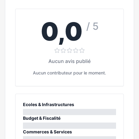
0,0
/ 5
Aucun avis publié
Aucun contributeur pour le moment.
Ecoles & Infrastructures
0%
Budget & Fiscalité
0%
Commerces & Services