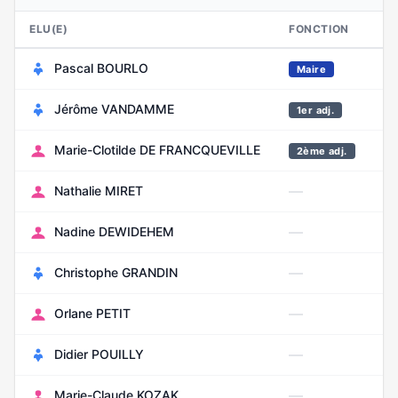
ELU(E)
FONCTION
N
Pascal BOURLO
D
Maire
Jérôme VANDAMME
Ao
1er adj.
Marie-Clotilde DE FRANCQUEVILLE
Ma
2ème adj.
—
Nathalie MIRET
Se
—
Nadine DEWIDEHEM
Av
—
Christophe GRANDIN
Av
—
Orlane PETIT
Ju
—
Didier POUILLY
Ja
—
Marie-Claude KOZAK
Av