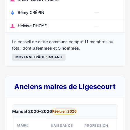
—
Rémy CRÉPIN
Fé
—
Héloïse DHOYE
Se
Le conseil de cette commune compte
11
membres au
total, dont
6 femmes
et
5 hommes
.
MOYENNE D'ÂGE : 49 ANS
Anciens maires de Ligescourt
Mandat 2020–2026
Réélu en 2026
MAIRE
NAISSANCE
PROFESSION