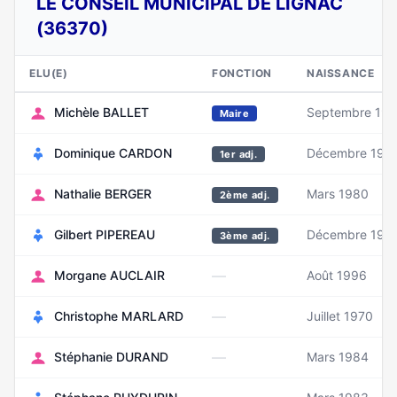
LE CONSEIL MUNICIPAL DE LIGNAC
(36370)
ELU(E)
FONCTION
NAISSANCE
Michèle BALLET
Septembre 19
Maire
Dominique CARDON
Décembre 195
1er adj.
Nathalie BERGER
Mars 1980
2ème adj.
Gilbert PIPEREAU
Décembre 195
3ème adj.
—
Morgane AUCLAIR
Août 1996
—
Christophe MARLARD
Juillet 1970
—
Stéphanie DURAND
Mars 1984