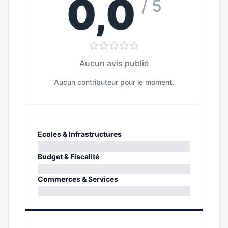
0,0
/ 5
Aucun avis publié
Aucun contributeur pour le moment.
Ecoles & Infrastructures
0%
Budget & Fiscalité
0%
Commerces & Services
0%