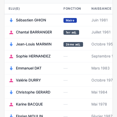
ELU(E)
FONCTION
NAISSANCE
Sébastien GHION
Juin 1981
Maire
Chantal BARRANGER
Juillet 1961
1er adj.
Jean-Louis MARMIN
Octobre 1955
2ème adj.
—
Sophie HERNANDEZ
Septembre 19
—
Emmanuel DAT
Mars 1983
—
Valérie DURRY
Octobre 1970
—
Christophe GERARD
Mai 1984
—
Karine BACQUE
Mai 1978
—
Florian MOULIN
Février 1987