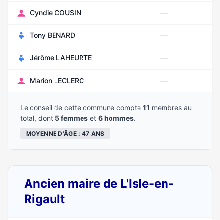
—
Cyndie COUSIN
Ja
—
Tony BENARD
Av
—
Jérôme LAHEURTE
Av
—
Marion LECLERC
M
Le conseil de cette commune compte
11
membres au
total, dont
5 femmes
et
6 hommes
.
MOYENNE D'ÂGE : 47 ANS
Ancien maire de L'Isle-en-
Rigault