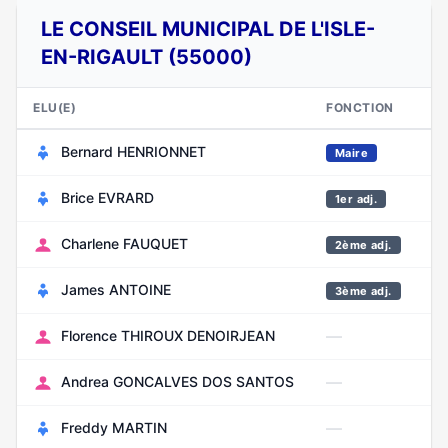
LE CONSEIL MUNICIPAL DE L'ISLE-
EN-RIGAULT (55000)
ELU(E)
FONCTION
N
Bernard HENRIONNET
Fé
Maire
Brice EVRARD
N
1er adj.
Charlene FAUQUET
M
2ème adj.
James ANTOINE
D
3ème adj.
—
Florence THIROUX DENOIRJEAN
Ja
—
Andrea GONCALVES DOS SANTOS
Ju
—
Freddy MARTIN
Fé