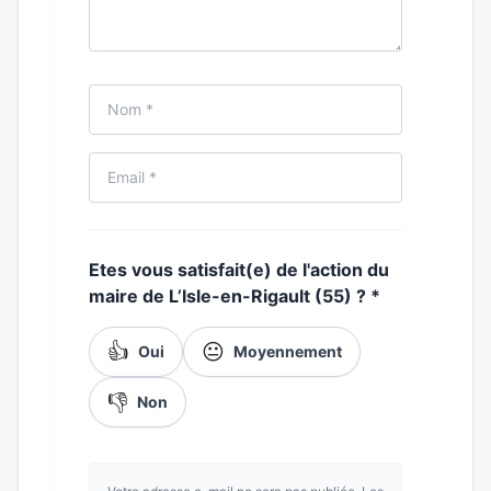
Etes vous satisfait(e) de l'action du
maire de L’Isle-en-Rigault (55) ?
*
👍
😐
Oui
Moyennement
👎
Non