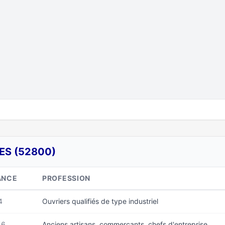
ES (52800)
ANCE
PROFESSION
4
Ouvriers qualifiés de type industriel
56
Anciens artisans, commerçants, chefs d'entreprise