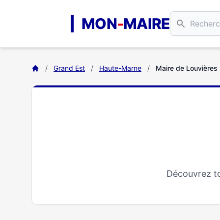
Aller au contenu principal
MON
-
MAIRE
/
Grand Est
/
Haute-Marne
/
Maire de Louvières
Découvrez to