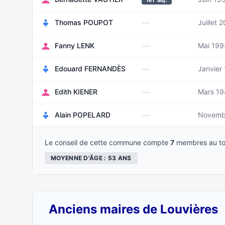
1er adj.
—
Thomas POUPOT
Juillet 
—
Fanny LENK
Mai 199
—
Edouard FERNANDÈS
Janvier
—
Edith KIENER
Mars 19
—
Alain POPELARD
Novemb
Le conseil de cette commune compte
7
membres au to
MOYENNE D'ÂGE : 53 ANS
Anciens maires de Louvières