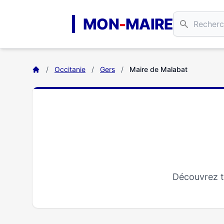
Aller au contenu principal
MON
-
MAIRE
/
Occitanie
/
Gers
/
Maire de Malabat
Découvrez t