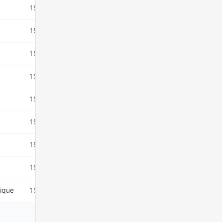
15 mars 2026
15 mars 2026
15 mars 2026
15 mars 2026
15 mars 2026
15 mars 2026
15 mars 2026
15 mars 2026
lique
15 mars 2026