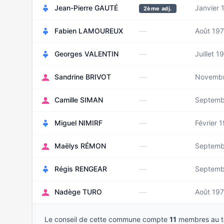
Jean-Pierre GAUTÉ
Janvier 
2ème adj.
—
Fabien LAMOUREUX
Août 19
—
Georges VALENTIN
Juillet 1
—
Sandrine BRIVOT
Novembr
—
Camille SIMAN
Septemb
—
Miguel NIMIRF
Février 
—
Maëlys RÉMON
Septemb
—
Régis RENGEAR
Septemb
—
Nadège TURO
Août 19
Le conseil de cette commune compte
11
membres au to