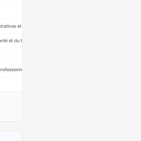
15 mars 2026
stratives et commerciales
15 mars 2026
nté et du travail social
15 mars 2026
15 mars 2026
professionnelle (moins de 60 ans)
15 mars 2026
15 mars 2026