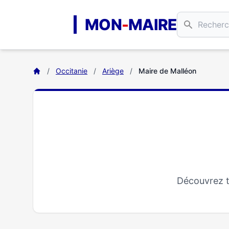
Aller au contenu principal
MON
-
MAIRE
/
Occitanie
/
Ariège
/
Maire de Malléon
Découvrez t