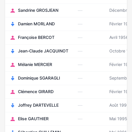
—
Sandrine GROSJEAN
Décembre 
—
Damien MORLAND
Février 197
—
Françoise BERCOT
Avril 1956
—
Jean-Claude JACQUINOT
Octobre 19
—
Mélanie MERCIER
Février 198
—
Dominique SGARAGLI
Septembre
—
Clémence GIRARD
Février 198
—
Joffrey DARTEVELLE
Août 1992
—
Elise GAUTHIER
Mai 1995