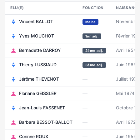
ELU(E)
FONCTION
NAISSANCE
Vincent BALLOT
Novembre 
Maire
Yves MOUCHOT
Février 194
1er adj.
Bernadette DARROY
Avril 1954
2ème adj.
Thierry LUSSIAUD
Juin 1963
3ème adj.
—
Jérôme THEVENOT
Juillet 1973
—
Floriane GEISSLER
Mai 1974
—
Jean-Louis FASSENET
Octobre 19
—
Barbara BESSOT-BALLOT
Avril 1972
—
Corinne ROUX
Juin 1959