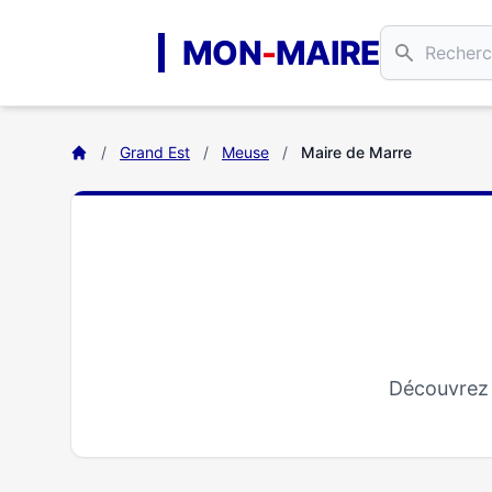
Aller au contenu principal
MON
-
MAIRE
/
Grand Est
/
Meuse
/
Maire de Marre
Découvrez 