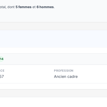
tal, dont
5 femmes
et
6 hommes
.
014
NCE
PROFESSION
957
Ancien cadre