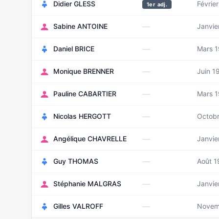
Didier GLESS
Févrie
1er adj.
—
Sabine ANTOINE
Janvie
—
Daniel BRICE
Mars 
—
Monique BRENNER
Juin 1
—
Pauline CABARTIER
Mars 
—
Nicolas HERGOTT
Octobr
—
Angélique CHAVRELLE
Janvie
—
Guy THOMAS
Août 
—
Stéphanie MALGRAS
Janvie
—
Gilles VALROFF
Novem