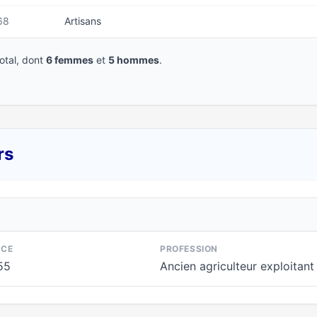
68
Artisans
tal, dont
6 femmes
et
5 hommes
.
rs
NCE
PROFESSION
55
Ancien agriculteur exploitant