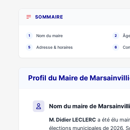
SOMMAIRE
Nom du maire
Âge
1
2
Adresse & horaires
Con
5
6
Profil du Maire de Marsainvil
Nom du maire de Marsainvill
M. Didier LECLERC
a été élu mair
élections municipales de 2026.