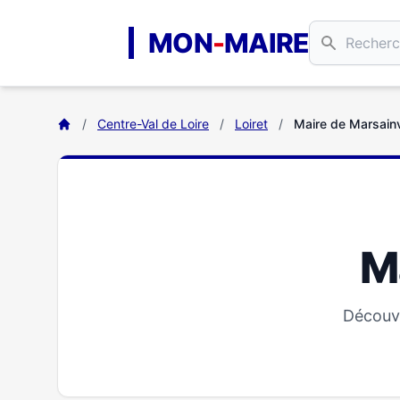
Aller au contenu principal
MON
-
MAIRE
/
Centre-Val de Loire
/
Loiret
/
Maire de Marsainvi
Ma
Découvr