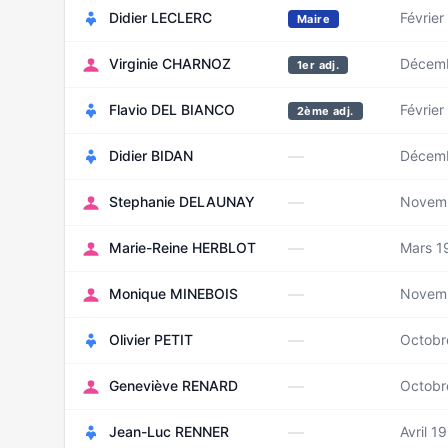
Didier LECLERC
Février
Maire
Virginie CHARNOZ
Décem
1er adj.
Flavio DEL BIANCO
Février
2ème adj.
—
Didier BIDAN
Décem
—
Stephanie DELAUNAY
Novem
—
Marie-Reine HERBLOT
Mars 1
—
Monique MINEBOIS
Novem
—
Olivier PETIT
Octobr
—
Geneviève RENARD
Octobr
—
Jean-Luc RENNER
Avril 1