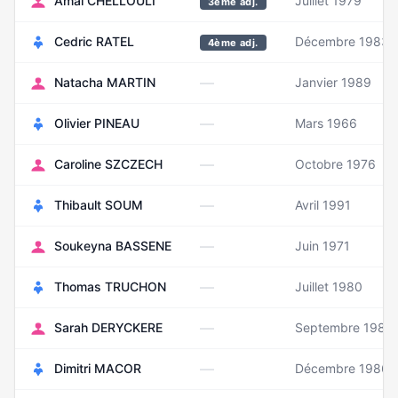
Amal CHELLOULI
Juillet 1979
3ème adj.
Cedric RATEL
Décembre 1983
4ème adj.
—
Natacha MARTIN
Janvier 1989
—
Olivier PINEAU
Mars 1966
—
Caroline SZCZECH
Octobre 1976
—
Thibault SOUM
Avril 1991
—
Soukeyna BASSENE
Juin 1971
—
Thomas TRUCHON
Juillet 1980
—
Sarah DERYCKERE
Septembre 1989
—
Dimitri MACOR
Décembre 1986