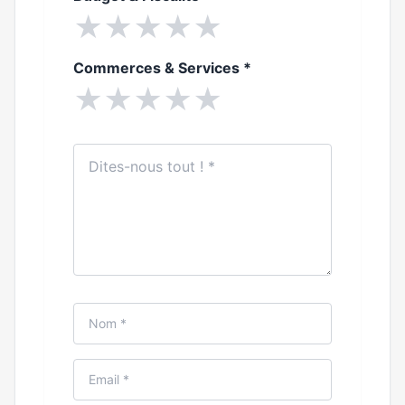
★
★
★
★
★
Commerces & Services
*
★
★
★
★
★