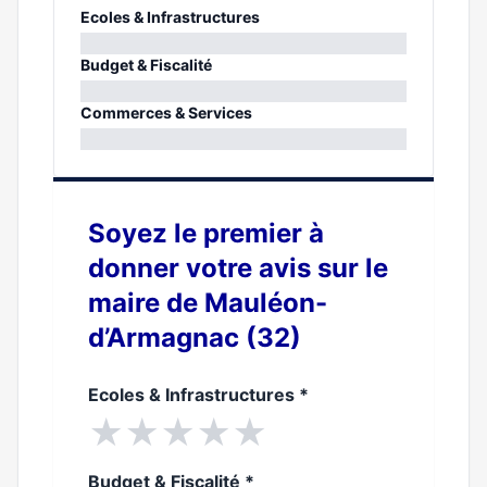
Ecoles & Infrastructures
0%
Budget & Fiscalité
0%
Commerces & Services
0%
Soyez le premier à
donner votre avis sur le
maire de Mauléon-
d’Armagnac (32)
Ecoles & Infrastructures
*
★
★
★
★
★
Budget & Fiscalité
*