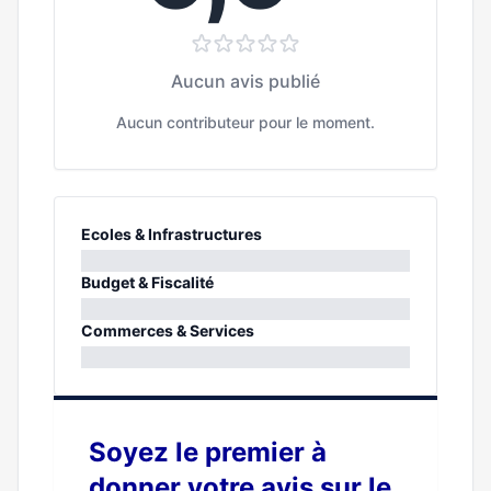
Aucun avis publié
Aucun contributeur pour le moment.
Ecoles & Infrastructures
0%
Budget & Fiscalité
0%
Commerces & Services
0%
Soyez le premier à
donner votre avis sur le