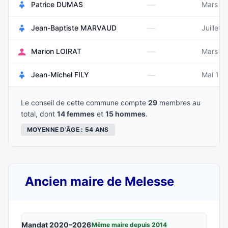
—
Patrice DUMAS
Mars 1
—
Jean-Baptiste MARVAUD
Juillet 
—
Marion LOIRAT
Mars 1
—
Jean-Michel FILY
Mai 19
Le conseil de cette commune compte
29
membres au
total, dont
14 femmes
et
15 hommes
.
MOYENNE D'ÂGE : 54 ANS
Ancien maire de Melesse
Mandat 2020–2026
Même maire depuis 2014