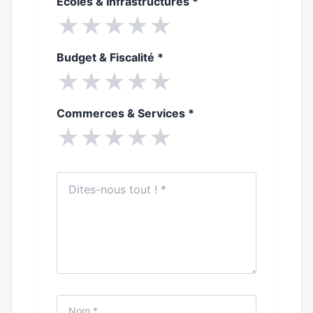
Ecoles & Infrastructures
*
★
★
★
★
★
Budget & Fiscalité
*
★
★
★
★
★
Commerces & Services
*
★
★
★
★
★