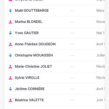
—
Maël GOUTTEBARGE
Mars 2
—
Marina BLONDEL
Novemb
—
Yves GAUTIER
Mai 19
—
Anne-Thérèse GOUGEON
Avril 19
—
Christophe MOUASSEH
Juillet 
—
Marie-Christine JOLIET
Février
—
Sylvie VIROLLE
Février
—
Jérôme CORNIÈRE
Avril 19
—
Béatrice VALETTE
Juin 19