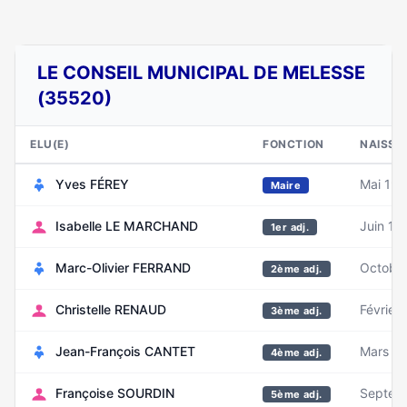
LE CONSEIL MUNICIPAL DE MELESSE
(35520)
ELU(E)
FONCTION
NAISSA
Yves FÉREY
Mai 19
Maire
Isabelle LE MARCHAND
Juin 19
1er adj.
Marc-Olivier FERRAND
Octobre
2ème adj.
Christelle RENAUD
Février
3ème adj.
Jean-François CANTET
Mars 1
4ème adj.
Françoise SOURDIN
Septem
5ème adj.