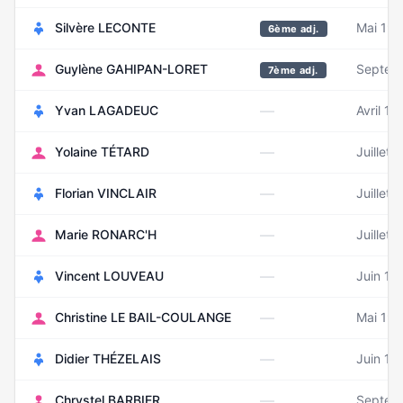
Silvère LECONTE
Mai 19
6ème adj.
Guylène GAHIPAN-LORET
Septem
7ème adj.
—
Yvan LAGADEUC
Avril 19
—
Yolaine TÉTARD
Juillet 
—
Florian VINCLAIR
Juillet 
—
Marie RONARC'H
Juillet 
—
Vincent LOUVEAU
Juin 19
—
Christine LE BAIL-COULANGE
Mai 19
—
Didier THÉZELAIS
Juin 19
—
Chrystel BARBIER
Septem