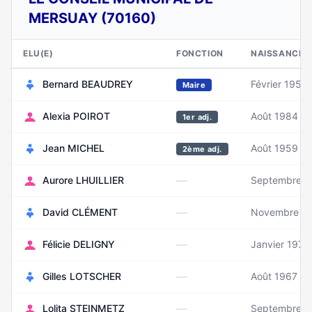
MERSUAY (70160)
ELU(E)
FONCTION
NAISSANCE
Bernard BEAUDREY
Février 1956
Maire
Alexia POIROT
Août 1984
1er adj.
Jean MICHEL
Août 1959
2ème adj.
—
Aurore LHUILLIER
Septembre 1
—
David CLÉMENT
Novembre 1
—
Félicie DELIGNY
Janvier 1974
—
Gilles LOTSCHER
Août 1967
—
Lolita STEINMETZ
Septembre 1