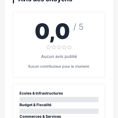
0,0
/ 5
Aucun avis publié
Aucun contributeur pour le moment.
Ecoles & Infrastructures
0%
Budget & Fiscalité
0%
Commerces & Services