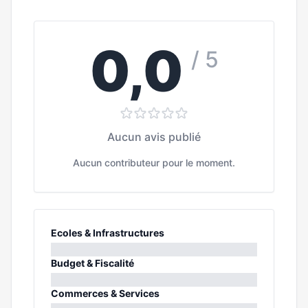
0,0
/ 5
Aucun avis publié
Aucun contributeur pour le moment.
Ecoles & Infrastructures
0%
Budget & Fiscalité
0%
Commerces & Services