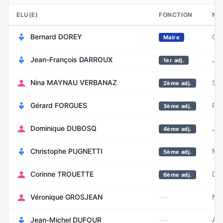
ELU(E)
FONCTION
NA
Bernard DOREY
Oc
Maire
Jean-François DARROUX
Jui
1er adj.
Nina MAYNAU VERBANAZ
Se
2ème adj.
Gérard FORGUES
Fév
3ème adj.
Dominique DUBOSQ
Jui
4ème adj.
Christophe PUGNETTI
Ma
5ème adj.
Corinne TROUETTE
Dé
6ème adj.
—
Véronique GROSJEAN
No
—
Jean-Michel DUFOUR
Avr