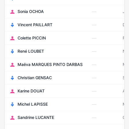
—
Sonia OCHOA
Jui
—
Vincent PAILLART
Dé
—
Colette PICCIN
Fév
—
René LOUBET
No
—
Maëva MARQUES PINTO DARBAS
Ma
—
Christian GENSAC
Se
—
Karine DOUAT
Aoû
—
Michel LAPISSE
Ma
—
Sandrine LUCANTE
Oc