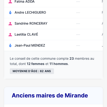
—
Fatma ADDA
No
—
Andre LECHIGUERO
Fév
—
Sandrine RONCERAY
Avr
—
Laetitia CLAVÉ
Ao
—
Jean-Paul MENDEZ
Jui
Le conseil de cette commune compte
23
membres au
total, dont
12 femmes
et
11 hommes
.
MOYENNE D'ÂGE : 62 ANS
Anciens maires de Mirande