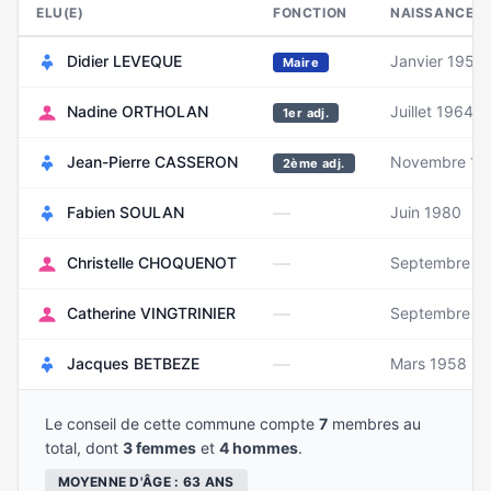
ELU(E)
FONCTION
NAISSANCE
Didier LEVEQUE
Janvier 1956
Maire
Nadine ORTHOLAN
Juillet 1964
1er adj.
Jean-Pierre CASSERON
Novembre 19
2ème adj.
—
Fabien SOULAN
Juin 1980
—
Christelle CHOQUENOT
Septembre 1
—
Catherine VINGTRINIER
Septembre 1
—
Jacques BETBEZE
Mars 1958
Le conseil de cette commune compte
7
membres au
total, dont
3 femmes
et
4 hommes
.
MOYENNE D'ÂGE : 63 ANS