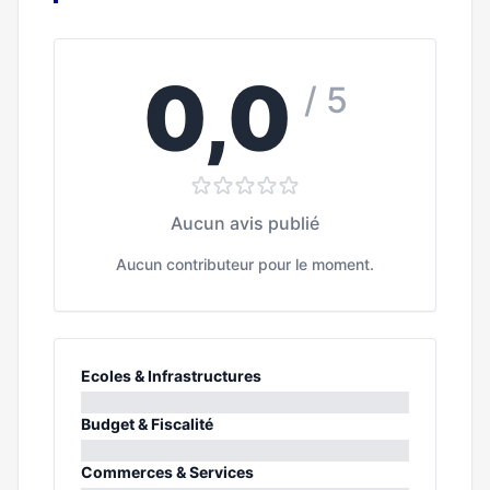
0,0
/ 5
Aucun avis publié
Aucun contributeur pour le moment.
Ecoles & Infrastructures
0%
Budget & Fiscalité
0%
Commerces & Services