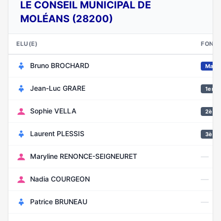
LE CONSEIL MUNICIPAL DE
MOLÉANS (28200)
ELU(E)
FONC
Bruno BROCHARD
Mair
Jean-Luc GRARE
1er ad
Sophie VELLA
2ème 
Laurent PLESSIS
3ème 
—
Maryline RENONCE-SEIGNEURET
—
Nadia COURGEON
—
Patrice BRUNEAU