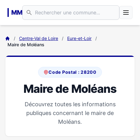
Aller au contenu principal
MM
/
Centre-Val de Loire
/
Eure-et-Loir
/
Maire de Moléans
Code Postal : 28200
Maire de Moléans
Découvrez toutes les informations
publiques concernant le maire de
Moléans.