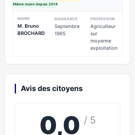
Même maire depuis 2014
MAIRE
NAISSANCE
PROFESSION
M. Bruno
Septembre
Agriculteur
BROCHARD
1965
sur
moyenne
exploitation
Avis des citoyens
0,0
/ 5