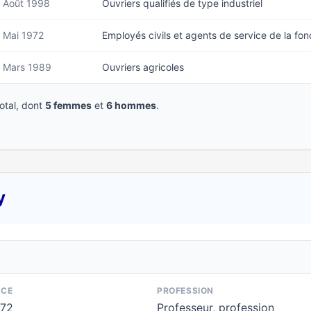
Août 1998
Ouvriers qualifiés de type industriel
Mai 1972
Employés civils et agents de service de la fon
Mars 1989
Ouvriers agricoles
tal, dont
5 femmes
et
6 hommes
.
y
NCE
PROFESSION
972
Professeur, profession