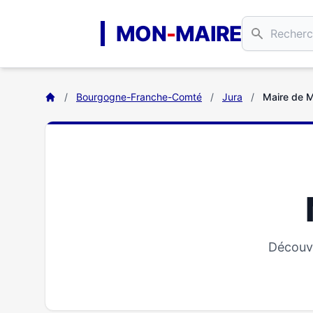
Aller au contenu principal
MON
-
MAIRE
/
Bourgogne-Franche-Comté
/
Jura
/
Maire de 
Découvr