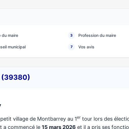
 du maire
Profession du maire
3
seil municipal
Vos avis
7
y (39380)
y
er
 petit village de Montbarrey au 1
tour lors des électi
at a commencé le
15 mars 2026
et il a pris ses foncti