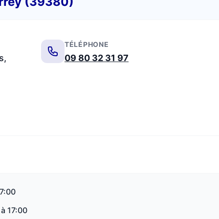
arrey (39380)
TÉLÉPHONE
s,
09 80 32 31 97
17:00
 à 17:00