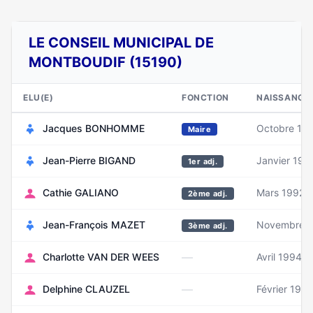
LE CONSEIL MUNICIPAL DE
MONTBOUDIF (15190)
ELU(E)
FONCTION
NAISSANCE
Jacques BONHOMME
Octobre 19
Maire
Jean-Pierre BIGAND
Janvier 195
1er adj.
Cathie GALIANO
Mars 1992
2ème adj.
Jean-François MAZET
Novembre 
3ème adj.
—
Charlotte VAN DER WEES
Avril 1994
—
Delphine CLAUZEL
Février 1977