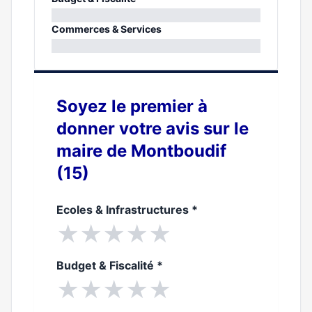
0%
Commerces & Services
0%
Soyez le premier à
donner votre avis sur le
maire de Montboudif
(15)
Ecoles & Infrastructures
*
★
★
★
★
★
Budget & Fiscalité
*
★
★
★
★
★