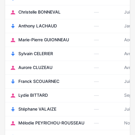
—
Christelle BONNEVAL
Juill
—
Anthony LACHAUD
Janvi
—
Marie-Pierre GUIONNEAU
Août
—
Sylvain CELERIER
Avril
—
Aurore CLUZEAU
Avril
—
Franck SCOUARNEC
Juill
—
Lydie BITTARD
Sept
—
Stéphane VALAIZE
Juin 
—
Mélodie PEYRICHOU-ROUSSEAU
Nove