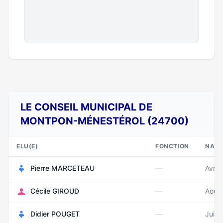
LE CONSEIL MUNICIPAL DE
MONTPON-MÉNESTÉROL (24700)
ELU(E)
FONCTION
NAIS
—
Pierre MARCETEAU
Avril
—
Cécile GIROUD
Août
—
Didier POUGET
Juin