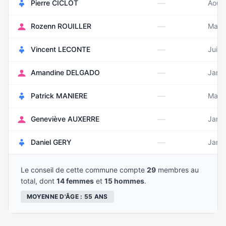
—
Pierre CICLOT
Août
—
Rozenn ROUILLER
Mars
—
Vincent LECONTE
Juin
—
Amandine DELGADO
Janvi
—
Patrick MANIERE
Mars
—
Geneviève AUXERRE
Janvi
—
Daniel GERY
Janvi
Le conseil de cette commune compte
29
membres au
total, dont
14 femmes
et
15 hommes
.
MOYENNE D'ÂGE : 55 ANS