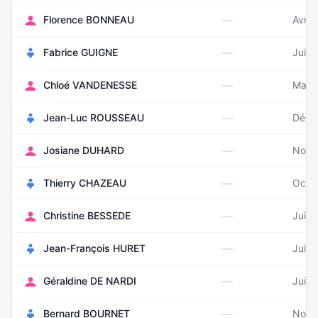
—
Florence BONNEAU
Avril
—
Fabrice GUIGNE
Juin 
—
Chloé VANDENESSE
Mars
—
Jean-Luc ROUSSEAU
Déce
—
Josiane DUHARD
Nove
—
Thierry CHAZEAU
Octo
—
Christine BESSEDE
Juill
—
Jean-François HURET
Juill
—
Géraldine DE NARDI
Juin 
—
Bernard BOURNET
Nove