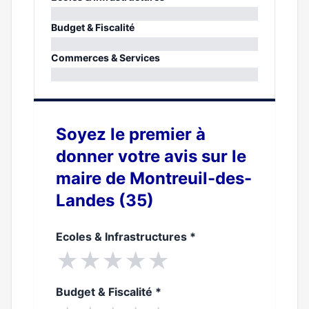
0%
Budget & Fiscalité
0%
Commerces & Services
0%
Soyez le premier à
donner votre avis sur le
maire de Montreuil-des-
Landes (35)
Ecoles & Infrastructures
*
★
★
★
★
★
Budget & Fiscalité
*