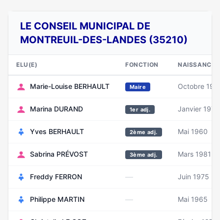
LE CONSEIL MUNICIPAL DE
MONTREUIL-DES-LANDES (35210)
ELU(E)
FONCTION
NAISSANCE
Marie-Louise BERHAULT
Octobre 197
Maire
Marina DURAND
Janvier 1975
1er adj.
Yves BERHAULT
Mai 1960
2ème adj.
Sabrina PRÉVOST
Mars 1981
3ème adj.
—
Freddy FERRON
Juin 1975
—
Philippe MARTIN
Mai 1965