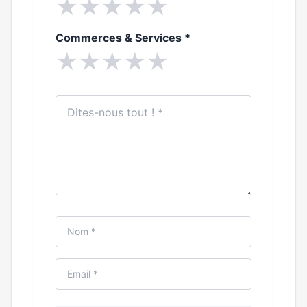
★
★
★
★
★
Commerces & Services
*
★
★
★
★
★