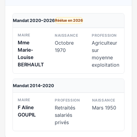
Mandat 2020–2026
Réélue en 2026
MAIRE
NAISSANCE
PROFESSION
Mme
Octobre
Agriculteur
Marie-
1970
sur
Louise
moyenne
BERHAULT
exploitation
Mandat 2014–2020
MAIRE
PROFESSION
NAISSANCE
F Aline
Retraités
Mars 1950
GOUPIL
salariés
privés