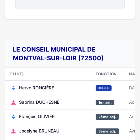
LE CONSEIL MUNICIPAL DE
MONTVAL-SUR-LOIR (72500)
ELU(E)
FONCTION
NAIS
Hervé RONCIÈRE
Déce
Maire
Sabrina DUCHESNE
Août
1er adj.
François OLIVIER
Août
2ème adj.
Jocelyne BRUNEAU
Avril
3ème adj.