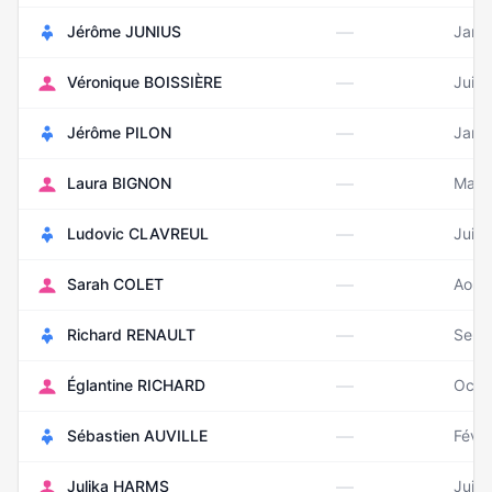
—
Jérôme JUNIUS
Janv
—
Véronique BOISSIÈRE
Juin
—
Jérôme PILON
Janv
—
Laura BIGNON
Mai 
—
Ludovic CLAVREUL
Juin
—
Sarah COLET
Août
—
Richard RENAULT
Sept
—
Églantine RICHARD
Octo
—
Sébastien AUVILLE
Févri
—
Julika HARMS
Juin