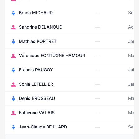
—
Bruno MICHAUD
Sept
—
Sandrine DELANOUE
Août
—
Mathias PORTRET
Janv
—
Véronique FONTUGNE HAMOUR
Mars
—
Francis PAUGOY
Juin
—
Sonia LETELLIER
Janvi
—
Denis BROSSEAU
Mai 
—
Fabienne VALAIS
Mai 
—
Jean-Claude BEILLARD
Sept