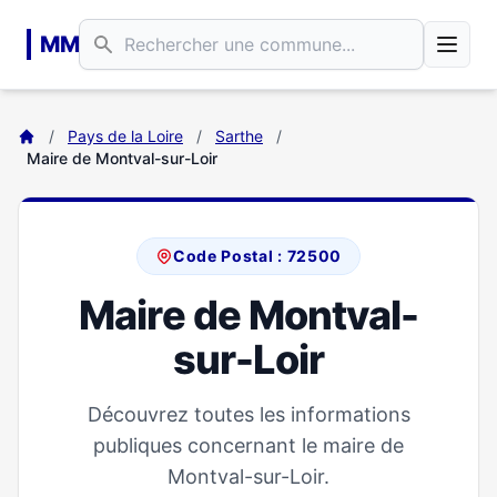
Aller au contenu principal
MM
/
Pays de la Loire
/
Sarthe
/
Maire de Montval-sur-Loir
Code Postal : 72500
Maire de Montval-
sur-Loir
Découvrez toutes les informations
publiques concernant le maire de
Montval-sur-Loir.