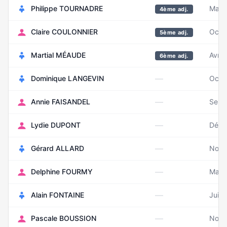
Philippe TOURNADRE
Mai 
4ème adj.
Claire COULONNIER
Octo
5ème adj.
Martial MÉAUDE
Avril
6ème adj.
—
Dominique LANGEVIN
Octo
—
Annie FAISANDEL
Sept
—
Lydie DUPONT
Déce
—
Gérard ALLARD
Nove
—
Delphine FOURMY
Mai 
—
Alain FONTAINE
Juin
—
Pascale BOUSSION
Nove